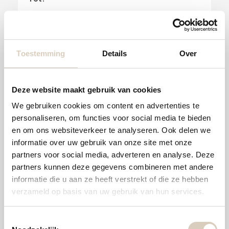
Prijs in euro's
Toestemming
Details
Over
Wat wilt u dat wij doen als wij met uw
wensen uw budget overschrijden?
Deze website maakt gebruik van cookies
Toch uitwerken, het budget wordt op de
We gebruiken cookies om content en advertenties te
wensen aangepast
personaliseren, om functies voor social media te bieden
Uitwerken met alternatieve opties zodat
en om ons websiteverkeer te analyseren. Ook delen we
binnen het budget gebleven wordt
informatie over uw gebruik van onze site met onze
partners voor social media, adverteren en analyse. Deze
Voeg foto's toe van huidige situatie
partners kunnen deze gegevens combineren met andere
informatie die u aan ze heeft verstrekt of die ze hebben
verzameld op basis van uw gebruik van hun services.
T