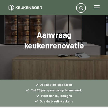
Aanvraag
keukenrenovatie
Al sinds 1961 specialist
Tot 25 jaar garantie op binnenwerk
Meer dan 180 designs
Doe-het-zelf-keukens