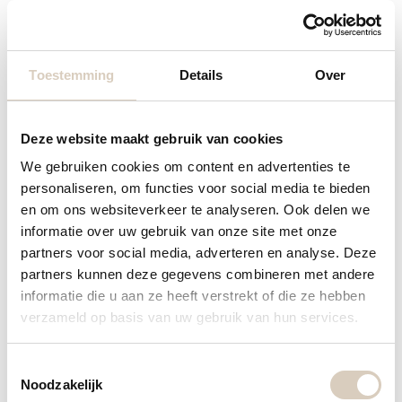
voor
duurzame en betaalbare keukens
.
In onze showroom in Etten-Leur vindt u een aantal
Toestemming
Details
Over
prominente keukenopstellingen. Dit om het voor u
overzichtelijk te maken en keuzestress te
Deze website maakt gebruik van cookies
vermijden. Stuk voor stuk betaalbare en duurzame
We gebruiken cookies om content en advertenties te
keukens. En leuk om te weten: We kiezen
personaliseren, om functies voor social media te bieden
bijvoorbeeld voor een milieubewust alternatief voor
en om ons websiteverkeer te analyseren. Ook delen we
traditioneel spaanplaten. Er wordt gebruik
informatie over uw gebruik van onze site met onze
partners voor social media, adverteren en analyse. Deze
gemaakt van éénjarige planten waardoor het hout
partners kunnen deze gegevens combineren met andere
in keukens met maar liefst 37% wordt gereduceerd.
informatie die u aan ze heeft verstrekt of die ze hebben
verzameld op basis van uw gebruik van hun services.
We kunnen de keukens zo interessant aanbieden
omdat we ervan uit gaan dat u de keukeninstallatie
T
en -montage zelf regelt. Geen complete
Noodzakelijk
o