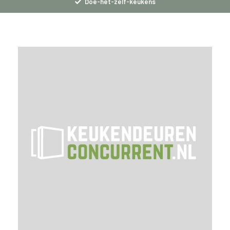
Doe-het-zelf-keukens