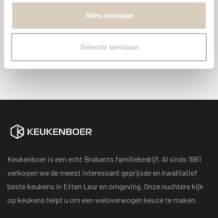
Bekijk onze voorbeeld keukens
s
Alles toestaan
e
Bekijk de keukens
l
e
Selectie toestaan
c
t
i
e
Keukenboer is een echt Brabants familiebedrijf. Al sinds 1961
verkopen we de meest interessant geprijsde en kwalitatief
beste keukens in Etten Leur en omgeving. Onze nuchtere kijk
op keukens helpt u om een weloverwogen keuze te maken.