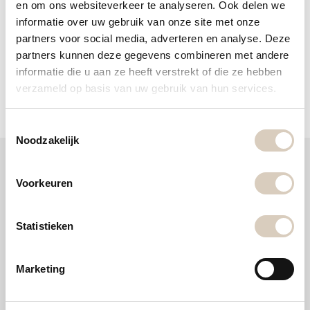
en om ons websiteverkeer te analyseren. Ook delen we
informatie over uw gebruik van onze site met onze
partners voor social media, adverteren en analyse. Deze
partners kunnen deze gegevens combineren met andere
informatie die u aan ze heeft verstrekt of die ze hebben
F
T
L
E
W
verzameld op basis van uw gebruik van hun services.
a
w
i
m
h
c
i
n
a
a
e
t
k
i
t
b
t
e
l
s
T
o
e
d
A
Noodzakelijk
o
o
r
I
p
k
n
p
e
s
Voorkeuren
t
e
m
Statistieken
m
i
Marketing
n
Onze keukencollectie
g
s