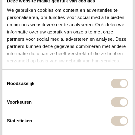
Deze website maakt gebruik van cookies
Antonio Zanussi startte in 1916 met het ontwikkelen
We gebruiken cookies om content en advertenties te
van innovatie keukenapparatuur. Allereerst Zanussi
personaliseren, om functies voor social media te bieden
ovens gevolgd door het gasfornuis, de vaatwasser
en om ons websiteverkeer te analyseren. Ook delen we
en de eerste koelkast met automatische
informatie over uw gebruik van onze site met onze
ontdooiing. Inmiddels heeft Zanussi zich in de
partners voor social media, adverteren en analyse. Deze
partners kunnen deze gegevens combineren met andere
afgelopen 100 jaar ontwikkeld tot een solide
informatie die u aan ze heeft verstrekt of die ze hebben
leverancier van huishoudelijke en
verzameld op basis van uw gebruik van hun services.
keukenapparatuur. Het onderscheidende element
zit 'm vooral in het Italiaanse ontwerp.
T
Noodzakelijk
o
Garantie op Zanussi apparatuur
e
s
Voorkeuren
Schaft u keukenapparatuur van Zanussi aan?
t
e
Vergeet dan niet via de website van Zanussi uw
m
Statistieken
producten te registeren. Dit geeft u extra
m
voordelen. Denk aan een langere garantie maar ook