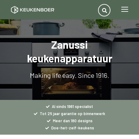
Zanussi
keukenapparatuur
Making life easy. Since 1916.
Al sinds 1961 specialist
Tot 25 jaar garantie op binnenwerk
Meer dan 180 designs
Doe-het-zelf-keukens