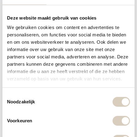
besteden aan andere dingen? Ontdek dan hoe u
eenvoudig en snel uw kunststof keukenblad(en)
Deze website maakt gebruik van cookies
en/of keukendeuren kunt samenstellen. Er rolt
We gebruiken cookies om content en advertenties te
meteen een prijs uit de tool. Bevalt deze? Dan kunt u
personaliseren, om functies voor social media te bieden
het meteen bestellen en ontvangt u met 3-5 weken
en om ons websiteverkeer te analyseren. Ook delen we
informatie over uw gebruik van onze site met onze
uw keukenblad en/of keukendeuren.
partners voor social media, adverteren en analyse. Deze
partners kunnen deze gegevens combineren met andere
Ga direct naar:
informatie die u aan ze heeft verstrekt of die ze hebben
verzameld op basis van uw gebruik van hun services.
Keukenbladenconcurrent.nl
T
Noodzakelijk
o
keukendeurenconcurrent.nl
e
s
Voorkeuren
t
Wat kost een keukenrenovatie u
e