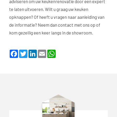
adviseren om uw keukenrenovatie door een expert
te laten uitvoeren. Wilt u graag uw keuken
opknappen? Of heeft u vragen naar aanleiding van
de informatie?
Neem dan contact met ons op
of
kom gezellig een keer langs in de showroom.
F
T
L
E
W
a
w
i
m
h
c
i
n
a
a
e
t
k
i
t
b
t
e
l
s
o
e
d
A
o
r
I
p
k
n
p