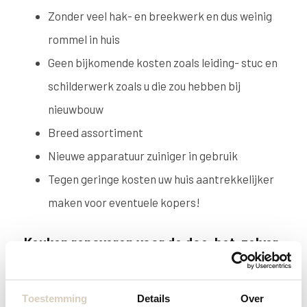
Zonder veel hak- en breekwerk en dus weinig
rommel in huis
Geen bijkomende kosten zoals leiding- stuc en
schilderwerk zoals u die zou hebben bij
nieuwbouw
Breed assortiment
Nieuwe apparatuur zuiniger in gebruik
Tegen geringe kosten uw huis aantrekkelijker
maken voor eventuele kopers!
Keuken renoveren voor de doe-het-zelver
Bent u handig en vindt u het leuk om zelf uw keuken
te renoveren? Of wilt u geld uitsparen om te
Toestemming
Details
Over