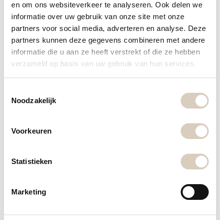
en om ons websiteverkeer te analyseren. Ook delen we
informatie over uw gebruik van onze site met onze
En de nadelen?
partners voor social media, adverteren en analyse. Deze
partners kunnen deze gegevens combineren met andere
Natuurlijk zijn er ook een paar nadelen waar we u
informatie die u aan ze heeft verstrekt of die ze hebben
graag over informeren.
verzameld op basis van uw gebruik van hun services.
een boiler neemt ruimte in dat ten koste gaat
T
Noodzakelijk
van uw keukenkast
o
e
minimale (hogere) energiekosten doordat de
s
Voorkeuren
boiler altijd ‘aan’ staat en het water verwarmd.
t
e
Echter compenseert u het met verminderd
m
Statistieken
waterverbruik
m
i
Marketing
Meer weten over een kokend water
n
g
kraan?