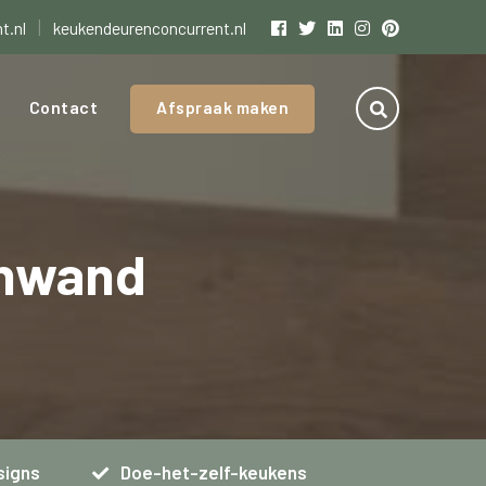
|
t.nl
keukendeurenconcurrent.nl
Contact
Afspraak maken
enwand
signs
Doe-het-zelf-keukens