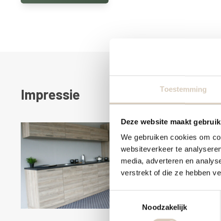
Toestemming
Impressie
Deze website maakt gebruik
We gebruiken cookies om cont
websiteverkeer te analyseren
media, adverteren en analys
verstrekt of die ze hebben v
T
Noodzakelijk
o
e