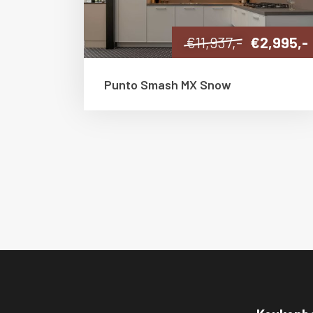
€11,937,-
€2,995,-
Punto Smash MX Snow