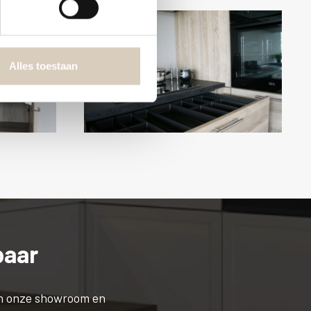
Alles toestaan
baar
an onze showroom en