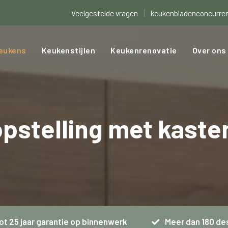
|
Veelgestelde vragen
keukenbladenconcurren
eukens
Keukenstijlen
Keukenrenovatie
Over ons
pstelling met kast
ot 25 jaar garantie op binnenwerk
Meer dan 180 de