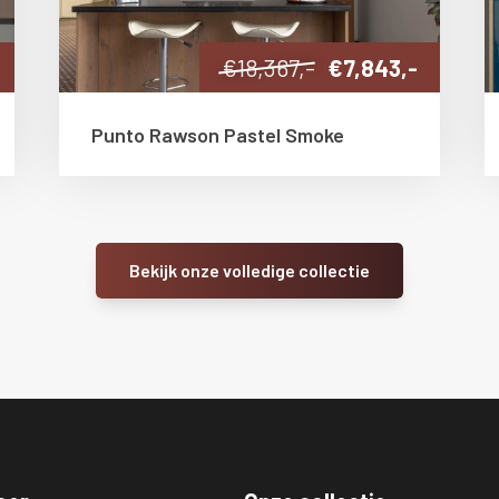
€18,367,-
€7,843,-
Punto Rawson Pastel Smoke
Bekijk onze volledige collectie