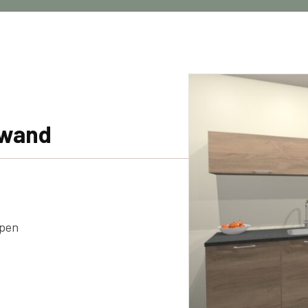
nwand
epen