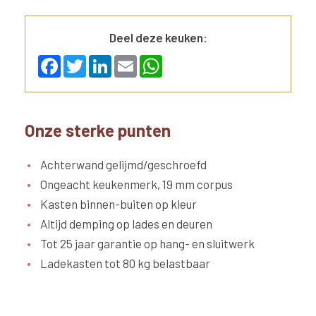
Deel deze keuken:
F
T
L
E
W
a
w
i
m
h
c
i
n
a
a
e
t
k
i
t
b
t
e
l
s
o
e
d
A
Onze sterke punten
o
r
I
p
k
n
p
Achterwand gelijmd/geschroefd
Ongeacht keukenmerk, 19 mm corpus
Kasten binnen-buiten op kleur
Altijd demping op lades en deuren
Tot 25 jaar garantie op hang- en sluitwerk
Ladekasten tot 80 kg belastbaar