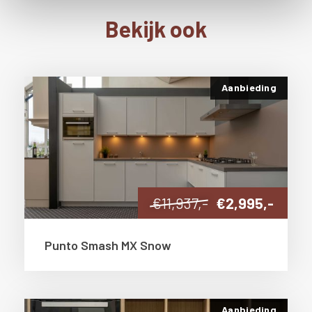
i
e
Bekijk ook
Aanbieding
€11,937,-
€2,995,-
Punto Smash MX Snow
Aanbieding