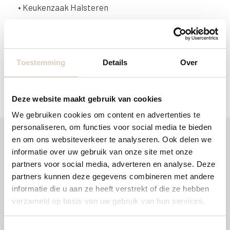
•
Keukenzaak Halsteren
Neem vrijblijvend contact op
Toestemming
Details
Over
F
T
L
E
W
a
w
i
m
h
c
i
n
a
a
e
t
k
i
t
Deze website maakt gebruik van cookies
b
t
e
l
s
We gebruiken cookies om content en advertenties te
o
e
d
A
o
r
I
p
personaliseren, om functies voor social media te bieden
k
n
p
en om ons websiteverkeer te analyseren. Ook delen we
informatie over uw gebruik van onze site met onze
partners voor social media, adverteren en analyse. Deze
partners kunnen deze gegevens combineren met andere
informatie die u aan ze heeft verstrekt of die ze hebben
verzameld op basis van uw gebruik van hun services.
T