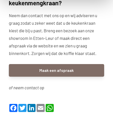
keukenmengkraan?
e
Neem dan
contact
met ons op en wij adviseren u
graag zodat u zeker weet dat u de keukenkraan
kiest die bij u past. Breng een bezoek aan onze
showroom in Etten-Leur of
maak direct een
afspraak
via de website en we zien u graag
binnenkort. Zorgen wij dat de koffie klaar staat.
Maak een afspraak
of neem contact op
F
T
L
E
W
a
w
i
m
h