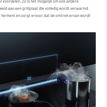
l voordelen. Zo is het mogelijk om ook andere
eld aan een grillplaat die volledig wordt verwarmd
at herkent en zorgt ervoor dat de omtrek ervan wordt