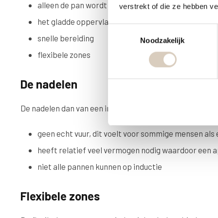
alleen de pan wordt verhit, de kookunit zelf niet
verstrekt of die ze hebben v
het gladde oppervlak voor het reinigen
T
snelle bereiding
Noodzakelijk
o
e
flexibele zones
s
t
De nadelen
e
m
De nadelen dan van een inductiekookplaat zijn:
m
i
geen echt vuur, dit voelt voor sommige mensen als
n
g
heeft relatief veel vermogen nodig waardoor een a
s
niet alle pannen kunnen op inductie
s
e
l
Flexibele zones
e
c