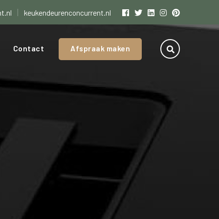
|
t.nl
keukendeurenconcurrent.nl
Contact
Afspraak maken