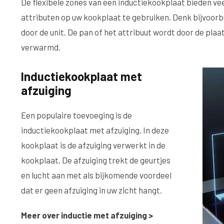
De flexibele zones van een inductiekookplaat bieden vee
t
attributen op uw kookplaat te gebruiken. Denk bijvoorbe
i
door de unit. De pan of het attribuut wordt door de pla
e
verwarmd.
Inductiekookplaat met
afzuiging
Een populaire toevoeging is de
inductiekookplaat met afzuiging. In deze
kookplaat is de afzuiging verwerkt in de
kookplaat. De afzuiging trekt de geurtjes
en lucht aan met als bijkomende voordeel
dat er geen afzuiging in uw zicht hangt.
Meer over inductie met afzuiging >