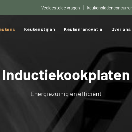
|
Veelgestelde vragen
keukenbladenconcurren
eukens
Keukenstijlen
Keukenrenovatie
Over ons
Inductiekookplaten
Energiezuinig en efficiënt