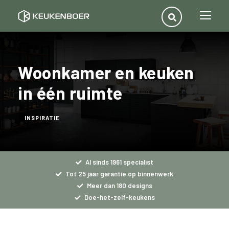
Woonkamer en keuken
in één ruimte
INSPIRATIE
Al sinds 1961 specialist
Tot 25 jaar garantie op binnenwerk
Meer dan 180 designs
Doe-het-zelf-keukens