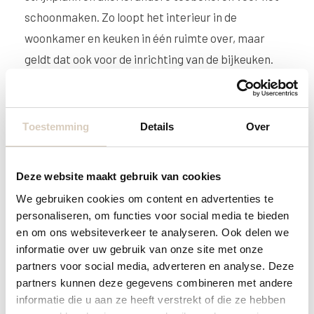
schoonmaken. Zo loopt het interieur in de
woonkamer en keuken in één ruimte over, maar
geldt dat ook voor de inrichting van de bijkeuken.
Wilt u een harmonieuse uitstraling
voor uw woonkamer en keuken in
Toestemming
Details
Over
één ruimte?
De mogelijkheden zijn oneindig. In onze showroom
Deze website maakt gebruik van cookies
hebben we diverse voorbeelden van wat er allemaal
We gebruiken cookies om content en advertenties te
kan. Benieuwd wat we voor uw woning en interieur
personaliseren, om functies voor social media te bieden
en om ons websiteverkeer te analyseren. Ook delen we
kunnen betekenen? Kom dan eens langs in
informatie over uw gebruik van onze site met onze
showroom en laat u inspireren.
partners voor social media, adverteren en analyse. Deze
partners kunnen deze gegevens combineren met andere
informatie die u aan ze heeft verstrekt of die ze hebben
Bezoek onze showroom