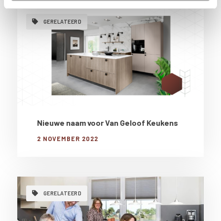
k
n
p
t
i
GERELATEERD
e
Nieuwe naam voor Van Geloof Keukens
2 NOVEMBER 2022
GERELATEERD