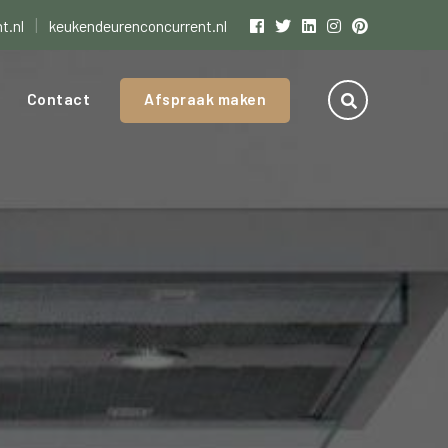
|
t.nl
keukendeurenconcurrent.nl
Contact
Afspraak maken