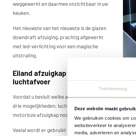
weggewerkt en daarmee onzichtbaar in uw
keuken.
Het nieuwste van het nieuwste is de glazen
downdraft afzuiging, prachtig afgewerkt
met led-verlichting voor een magische
uitstraling.
Eiland afzuigkap en
luchtafvoer
Toestemming
Voordat u besluit welke afzuiging u kiest is het goed om
drie mogelijkheden; luchtafvoer, recirculatie of een cen
Deze website maakt gebruik
motorloze afzuigkap nodig.
We gebruiken cookies om cont
websiteverkeer te analyseren
Veelal wordt er gebruikt gemaakt van een luchtafvoer n
media, adverteren en analys