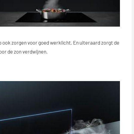
 ook zorgen voor goed werklicht. En uiteraard zorgt de
oor de zon verdwijnen.