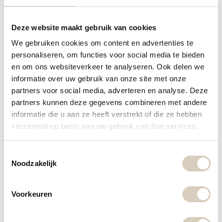
dus vaak gewoon
dichtbij
huis!
Deze website maakt gebruik van cookies
Laag geprijsde deals bij jou in de
buurt
We gebruiken cookies om content en advertenties te
personaliseren, om functies voor social media te bieden
en om ons websiteverkeer te analyseren. Ook delen we
Een keuken kopen in Duitsland of België is dus niet
informatie over uw gebruik van onze site met onze
per se goedkoper. Maar wat kun je dan doen als je
partners voor social media, adverteren en analyse. Deze
op zoek bent naar een budgetvriendelijke optie?
partners kunnen deze gegevens combineren met andere
Kies ervoor om een Duits ontwerp te kopen in
informatie die u aan ze heeft verstrekt of die ze hebben
verzameld op basis van uw gebruik van hun services.
Nederland! Zo profiteer je van een scherpe
aanschafprijs én van fijne voorwaarden. Service is
T
dichter bij huis, vragen zijn sneller beantwoord en je
Noodzakelijk
o
kunt gewoon in het Nederlands communiceren. Zo
e
weet je zeker dat je geen afspraken maakt waar je
s
Voorkeuren
t
later spijt van krijgt.
e