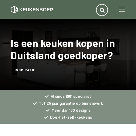
Is een keuken kopen in
Duitsland goedkoper?
INSPIRATIE
Al sinds 1961 specialist
Tot 25 jaar garantie op binnenwerk
Meer dan 180 designs
Doe-het-zelf-keukens