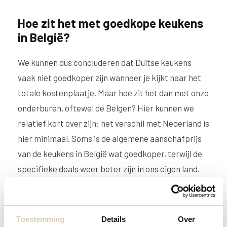
Hoe zit het met goedkope keukens
in België?
We kunnen dus concluderen dat Duitse keukens
vaak niet goedkoper zijn wanneer je kijkt naar het
totale kostenplaatje. Maar hoe zit het dan met onze
onderburen, oftewel de Belgen? Hier kunnen we
relatief kort over zijn: het verschil met Nederland is
hier minimaal. Soms is de algemene aanschafprijs
van de keukens in België wat goedkoper, terwijl de
specifieke deals weer beter zijn in ons eigen land.
We zien dan ook regelmatig dat Belgen bij ons
komen shoppen om met een scherpe korting een
mooie opstelling te scoren. De beste deals vind je
Toestemming
Details
Over