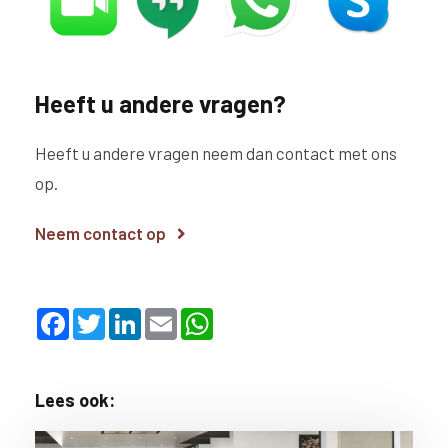
Heeft u andere vragen?
Heeft u andere vragen neem dan contact met ons
op.
Neem contact op
F
T
L
E
W
a
w
i
m
h
c
i
n
a
a
e
t
k
i
t
b
t
e
l
s
o
e
d
A
Lees ook:
o
r
I
p
k
n
p