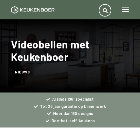
Videobellen met
Keukenboer
NIEUWS
Al sinds 1961 specialist
Tot 25 jaar garantie op binnenwerk
Meer dan 180 designs
Doe-het-zelf-keukens