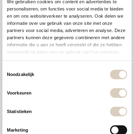
We gebruiken cookies om content en advertenties te
personaliseren, om functies voor social media te bieden
- Is een keuken kopen in Duitsland goedkoper?
en om ons websiteverkeer te analyseren. Ook delen we
informatie over uw gebruik van onze site met onze
- Nieuwe naam voor Van Geloof Keukens
partners voor social media, adverteren en analyse. Deze
partners kunnen deze gegevens combineren met andere
- Extra korting bij zelfmontage
informatie die u aan ze heeft verstrekt of die ze hebben
verzameld op basis van uw gebruik van hun services.
- Keukentrends 2022
T
Noodzakelijk
o
e
Tags
s
Voorkeuren
t
CORONA
CORONAVIRUS
VIDEOBELLEN
e
m
Statistieken
m
i
Marketing
n